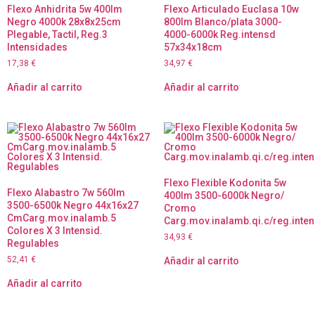
Flexo Anhidrita 5w 400lm
Flexo Articulado Euclasa 10w
Negro 4000k 28x8x25cm
800lm Blanco/plata 3000-
Plegable, Tactil, Reg.3
4000-6000k Reg.intensd
Intensidades
57x34x18cm
17,38
€
34,97
€
Añadir al carrito
Añadir al carrito
Flexo Flexible Kodonita 5w
Flexo Alabastro 7w 560lm
400lm 3500-6000k Negro/
3500-6500k Negro 44x16x27
Cromo
CmCarg.mov.inalamb.5
Carg.mov.inalamb.qi.c/reg.inten
Colores X 3 Intensid.
34,93
€
Regulables
52,41
€
Añadir al carrito
Añadir al carrito