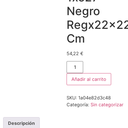
Negro
Regx22x2
Cm
54,22
€
Añadir al carrito
SKU:
1a04e82d3c48
Categoría:
Sin categorizar
Descripción