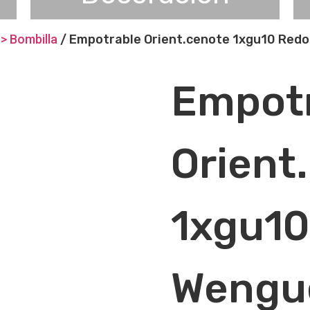
> Bombilla
/ Empotrable Orient.cenote 1xgu10 Redo
Empot
Orient
1xgu1
Wengu