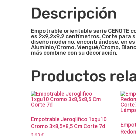
Descripción
Empotrable orientable
serie
CENOTE co
es 2×9,2×9,2
centímetros. Corte para su
diseño moderno, encontrándose, en es
Aluminio/Cromo, Wengué/Cromo, Blanco
más combine con su decoración.
Productos rel
Empotrable Jeroglifico 1xgu10
Empot
Cromo 3×8,5×8,5 Cm Corte 7d
Redon
2,63
€