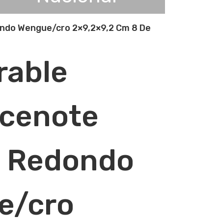
ndo Wengue/cro 2×9,2×9,2 Cm 8 De
rable
.cenote
0 Redondo
e/cro