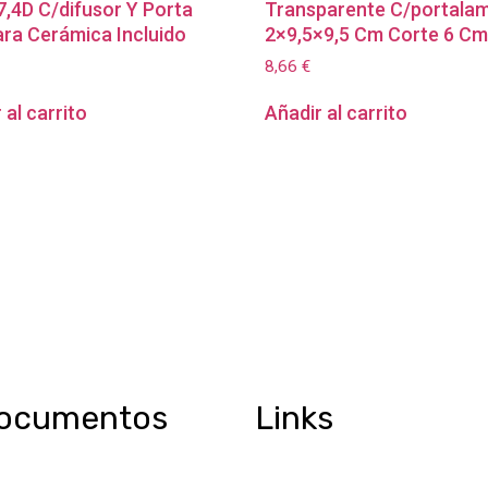
,4D C/difusor Y Porta
Transparente C/portala
ra Cerámica Incluido
2×9,5×9,5 Cm Corte 6 C
8,66
€
 al carrito
Añadir al carrito
ocumentos
Links