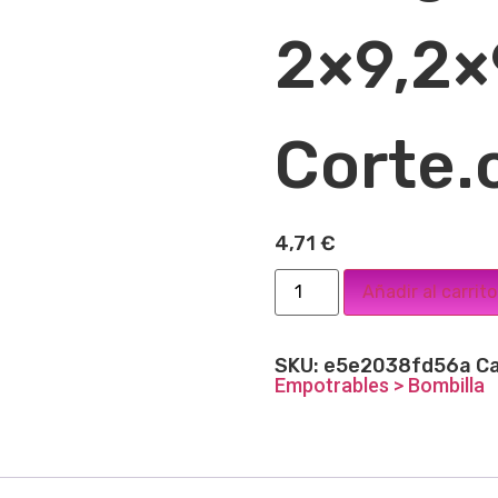
2×9,2×
Corte.
4,71
€
Añadir al carrito
SKU:
e5e2038fd56a
Ca
Empotrables > Bombilla