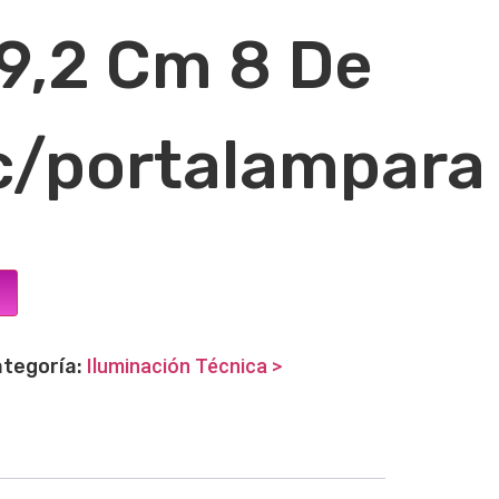
9,2 Cm 8 De
c/portalampara
tegoría:
Iluminación Técnica >