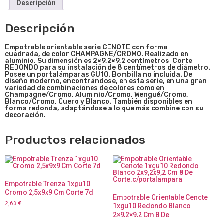
Descripción
Descripción
Empotrable orientable
serie
CENOTE con forma
cuadrada, de color CHAMPAGNE/CROMO. Realizado en
aluminio. Su dimensión es 2×9,2×9,2
centímetros. Corte
REDONDO para su instalación de 8 centímetros de diámetro.
Posee un portalámparas GU10. Bombilla no incluida. De
diseño moderno, encontrándose, en esta serie, en una gran
variedad de combinaciones de colores como en
Champagne/Cromo, Aluminio/Cromo, Wengué/Cromo,
Blanco/Cromo, Cuero y Blanco. También disponibles en
forma redonda,
adaptándose a lo que más combine con su
decoración.
Productos relacionados
Empotrable Trenza 1xgu10
Cromo 2,5x9x9 Cm Corte 7d
Empotrable Orientable Cenote
2,63
€
1xgu10 Redondo Blanco
2×9,2×9,2 Cm 8 De