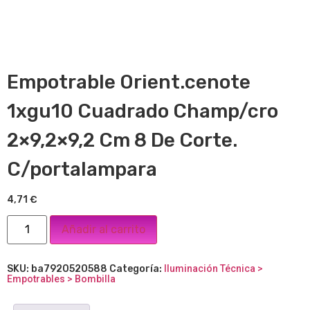
Empotrable Orient.cenote
1xgu10 Cuadrado Champ/cro
2×9,2×9,2 Cm 8 De Corte.
C/portalampara
4,71
€
Añadir al carrito
SKU:
ba7920520588
Categoría:
Iluminación Técnica >
Empotrables > Bombilla