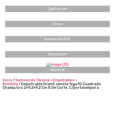
Calefacción
Flexos
Iluminación Ext.
Decoración
Nacional
Inicio
/
Iluminación Técnica > Empotrables >
Bombilla
/ Empotrable Orient.cenote 1xgu10 Cuadrado
Champ/cro 2×9,2×9,2 Cm 8 De Corte. C/portalampara