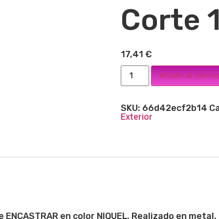
Corte 
17,41
€
Añadir al carrito
SKU:
66d42ecf2b14
Ca
Exterior
ie ENCASTRAR en color NIQUEL. Realizado en metal