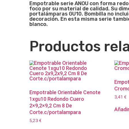
Empotrable
serie ANOU
con forma redon
foco por su material de calidad. Su di
portalámparas GU10. Bombilla no inclui
decoración. En esta misma serie tambi
blanco.
Productos rel
Empot
Cromo
Empotrable Orientable Cenote
3,41
€
1xgu10 Redondo Cuero
2×9,2×9,2 Cm 8 De
Añadir
Corte.c/portalampara
5,23
€