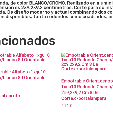
da, de color BLANCO/CROMO. Realizado en aluminio, 
mensión es 2×9,2×9,2
centímetros. Corte para su ins
da. De diseño moderno y actual combinando dos col
én disponibles, tanto redondos como cuadrados, en
acionados
rable Alfabeto 1xgu10
/blanco 8d Orientable
Empotrable Orient.cenot
1xgu10 Redondo Champ
2×9,2×9,2 Cm 8 De
 al carrito
Corte.c/portalampara
4,71
€