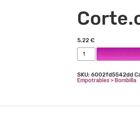
Corte.
5,22
€
Añadir al carrito
SKU:
6002fd5542dd
C
Empotrables > Bombilla