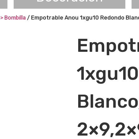
> Bombilla
/ Empotrable Anou 1xgu10 Redondo Blan
Empot
1xgu1
Blanc
2×9,2×