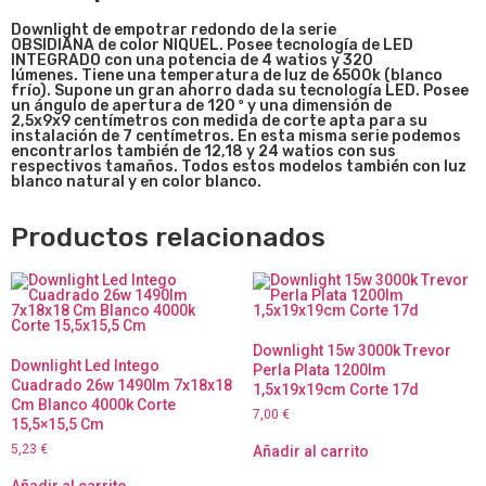
Downlight de empotrar redondo de la serie
OBSIDIANA de color NIQUEL. Posee tecnología de LED
INTEGRADO con una potencia de 4 watios y 320
lúmenes. Tiene una temperatura de luz de 6500k (blanco
frío). Supone un gran ahorro dada su tecnología LED. Posee
un ángulo de apertura de 120 º y una dimensión de
2,5
x9x9
centímetros con medida de corte apta para su
instalación de 7 centímetros. En esta misma serie podemos
encontrarlos también de 12,18 y 24 watios con sus
respectivos tamaños. Todos estos modelos también con luz
blanco natural y en color blanco.
Productos relacionados
Downlight 15w 3000k Trevor
Downlight Led Intego
Perla Plata 1200lm
Cuadrado 26w 1490lm 7x18x18
1,5x19x19cm Corte 17d
Cm Blanco 4000k Corte
7,00
€
15,5×15,5 Cm
5,23
€
Añadir al carrito