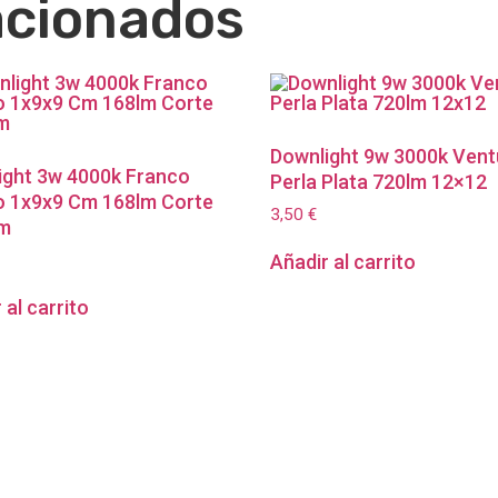
acionados
Downlight 9w 3000k Vent
ight 3w 4000k Franco
Perla Plata 720lm 12×12
o 1x9x9 Cm 168lm Corte
3,50
€
m
Añadir al carrito
 al carrito