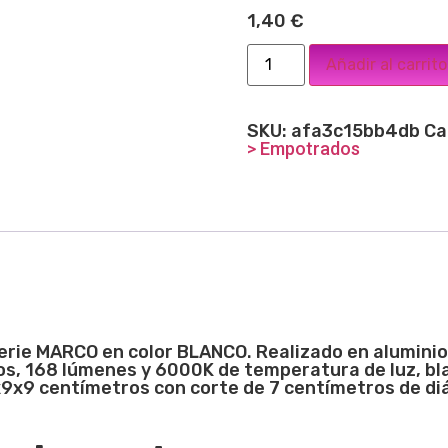
1,40
€
Añadir al carrito
SKU:
afa3c15bb4db
Ca
> Empotrados
erie MARCO en color BLANCO. Realizado en aluminio
s, 168 lúmenes y 6000K de temperatura de luz, bla
x9x9 centímetros con corte de 7 centímetros de di