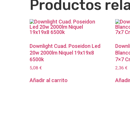
Productos rel
Downlight Cuad. Poseidon Led
Downl
20w 2000lm Niquel 19x19x8
Blanc
6500k
7×7 C
5,08
€
2,36
€
Añadir al carrito
Añadir