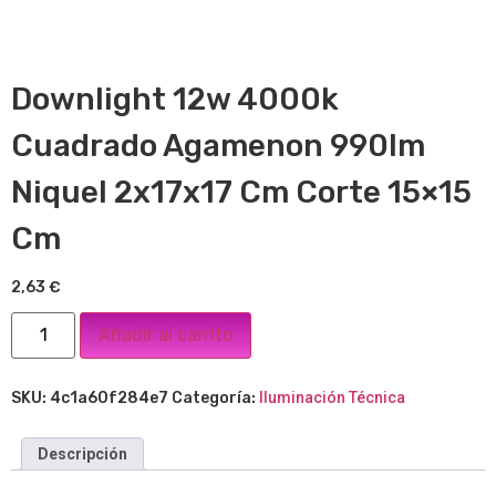
Downlight 12w 4000k
Cuadrado Agamenon 990lm
Niquel 2x17x17 Cm Corte 15×15
Cm
2,63
€
Añadir al carrito
SKU:
4c1a60f284e7
Categoría:
Iluminación Técnica
Descripción