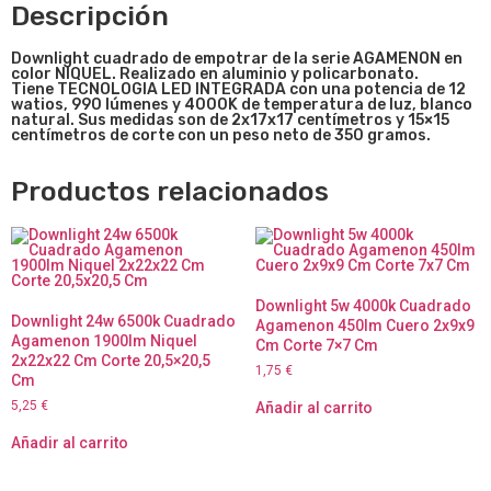
Descripción
Downlight cuadrado de empotrar de la serie AGAMENON en
color NIQUEL. Realizado en aluminio y policarbonato.
Tiene TECNOLOGIA LED INTEGRADA con una potencia de 12
watios, 990 lúmenes y 4000K de temperatura de luz, blanco
natural. Sus medidas son de 2x17x17 centímetros y 15×15
centímetros de corte con un peso neto de 350 gramos.
Productos relacionados
Downlight 5w 4000k Cuadrado
Downlight 24w 6500k Cuadrado
Agamenon 450lm Cuero 2x9x9
Agamenon 1900lm Niquel
Cm Corte 7×7 Cm
2x22x22 Cm Corte 20,5×20,5
1,75
€
Cm
5,25
€
Añadir al carrito
Añadir al carrito