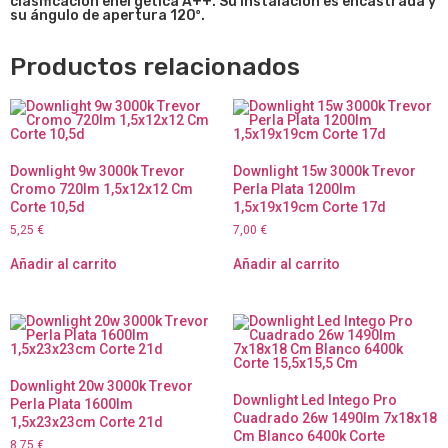
clasificación energética A++. Su instalación es encastrada y
su ángulo de apertura 120º.
Productos relacionados
Downlight 9w 3000k Trevor
Downlight 15w 3000k Trevor
Cromo 720lm 1,5x12x12 Cm
Perla Plata 1200lm
Corte 10,5d
1,5x19x19cm Corte 17d
5,25
€
7,00
€
Añadir al carrito
Añadir al carrito
Downlight 20w 3000k Trevor
Downlight Led Intego Pro
Perla Plata 1600lm
Cuadrado 26w 1490lm 7x18x18
1,5x23x23cm Corte 21d
Cm Blanco 6400k Corte
8,75
€