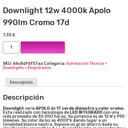
Downlight 12w 4000k Apolo
990lm Cromo 17d
7,33
€
Añadir al carrito
SKU:
66c8df6f57aa
Categoría:
Iluminación Técnica >
Downlights > Empotrados
Descripción
Descripción
Downlight
serie
APOLO
de
17 cm de diámetro y color cromo
.
Esta realizado con tecnología de
LED INTEGRADO
con una
vida promedia de 30.000 horas. Su potencia es de 12 W y 990
lúmenes. Su color de luz es 4000ºk dando lugar a un
tonalidad blanca neutra. Supone un gran ahorro dada su