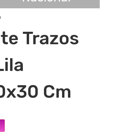
m
te Trazos
ila
0x30 Cm