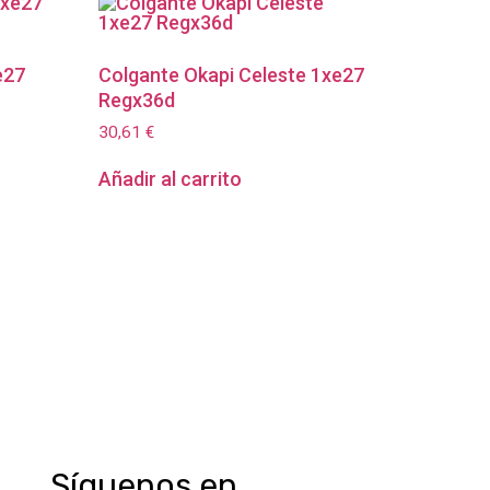
e27
Colgante Okapi Celeste 1xe27
Regx36d
30,61
€
Añadir al carrito
Síguenos en