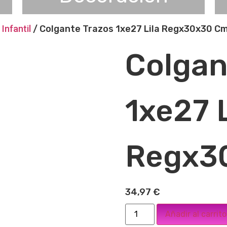
Infantil
/ Colgante Trazos 1xe27 Lila Regx30x30 C
Colgan
1xe27 L
Regx3
34,97
€
Añadir al carrito