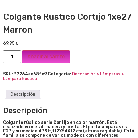
Colgante Rustico Cortijo 1xe27
Marron
69,95
€
Añadir al carrito
SKU:
32264ae68fe9
Categoría:
Decoración > Lámparas >
Lámpara Rústica
Descripción
Descripción
Colgante rústico
serie Cortijo
en color marrón. Está
realizado en metal, madera y cristal. El portalámparas es
E27 y su medida 47
&lt,112X54X12
cm (altura regulable). Está
familia se compone de varios modelos con diferentes