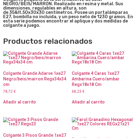
NEGRO/BEIS/MARRON. Realizado en resina y metal. Sus
dimensiones, regulables en altura, son
de 35&lt,50x30x30
centímetros
. Posee un portalámparas
E27, bombilla no incluida, y un peso neto de 1230
gramos. En
esta serie podemos encontrar el aplique y dos medidas de
colgante a juego.
Productos relacionados
Colgante Grande Adarve 1xe27
Colgante 4 Caras 1xe27
Negro/beis/marron Regx34x34
Ambarina Cuero/ambar
cm
Regx18x18 Cm
78,72
€
68,23
€
Añadir al carrito
Añadir al carrito
Colgante 3 Pisos Grande 1xe27