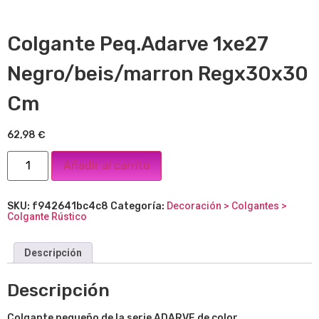
Colgante Peq.Adarve 1xe27
Negro/beis/marron Regx30x30
Cm
62,98
€
Añadir al carrito
SKU:
f942641bc4c8
Categoría:
Decoración > Colgantes >
Colgante Rústico
Descripción
Descripción
Colgante pequeño de la serie ADARVE
de color