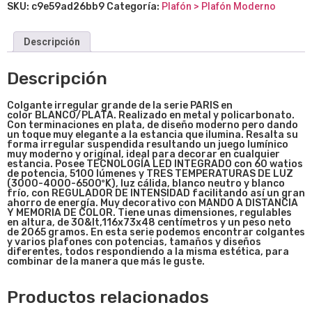
SKU:
c9e59ad26bb9
Categoría:
Plafón > Plafón Moderno
Descripción
Descripción
Colgante irregular grande de la
serie
PARIS
en
color BLANC
O/PLATA. Realizado en metal y policarbonato.
Con terminaciones en plata, de diseño moderno pero dando
un toque muy elegante a la estancia que ilumina. Resalta su
forma irregular suspendida resultando un juego lumínico
muy moderno y original, ideal para decorar en cualquier
estancia. Posee TECNOLOGÍA LED INTEGRADO con 60 watios
de potencia, 5100 lúmenes y TRES TEMPERATURAS DE LUZ
(3000-4000-6500ºK), luz cálida, blanco neutro y blanco
frío, con REGULADOR DE INTENSIDAD facilitando así un gran
ahorro de energía. Muy decorativo con MANDO A DISTANCIA
Y MEMORIA DE COLOR. Tiene unas dimensiones, regulables
en altura, de 30&lt,116x73x48 centímetros y un peso neto
de 2065 gramos. En esta serie podemos encontrar colgantes
y varios plafones con potencias, tamaños y diseños
diferentes, todos respondiendo a la misma estética, para
combinar de la manera que más le guste.
Productos relacionados