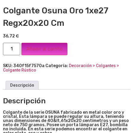
Colgante Osuna Oro 1xe27
Regx20x20 Cm
36,72
€
Añadir al carrito
SKU:
340f15f7570a
Categoría:
Decoración > Colgantes >
Colgante Rústico
Descripción
Descripción
Colgante de la serie OSUNA fabricado en metal color oro y
cristal. Esta lámpara se puede regular su altura, teniendo
unas dimensiones de 40&lt,61x20x20 centímetros y un peso
neto de 750 gramos. Posee un porta lámparas E27, bombilla
no incluida. En esta serie podemos encontrar el colgante en