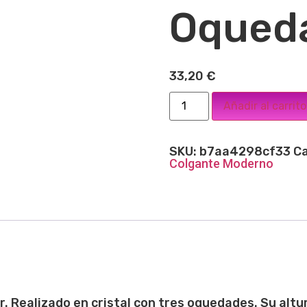
Oqued
33,20
€
Añadir al carrito
SKU:
b7aa4298cf33
Ca
Colgante Moderno
 Realizado en cristal con tres oquedades. Su altur