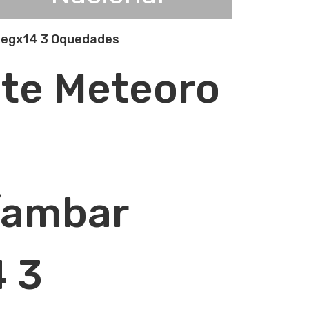
Regx14 3 Oquedades
te Meteoro
/ambar
 3