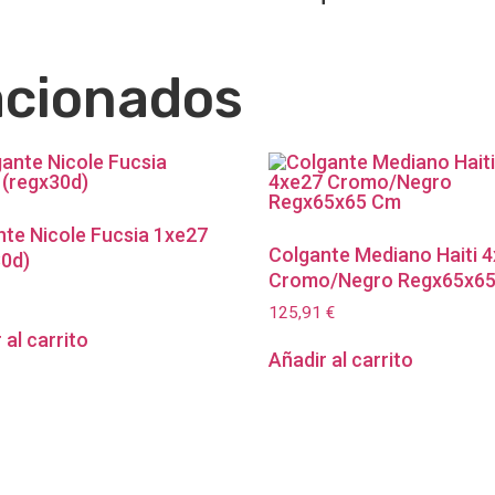
acionados
te Nicole Fucsia 1xe27
Colgante Mediano Haiti 
30d)
Cromo/Negro Regx65x6
125,91
€
 al carrito
Añadir al carrito