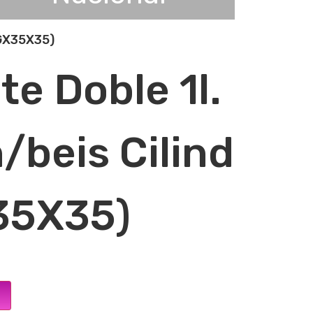
EGX35X35)
te Doble 1l.
/beis Cilind
35X35)