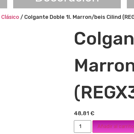
 Clásico
/ Colgante Doble 1l. Marron/beis Cilind (R
Colgan
Marron
(REGX
48,81
€
Añadir al carrito