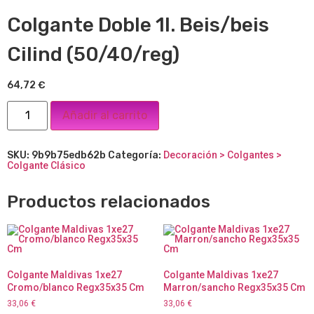
Colgante Doble 1l. Beis/beis
Cilind (50/40/reg)
64,72
€
Añadir al carrito
SKU:
9b9b75edb62b
Categoría:
Decoración > Colgantes >
Colgante Clásico
Productos relacionados
Colgante Maldivas 1xe27
Colgante Maldivas 1xe27
Cromo/blanco Regx35x35 Cm
Marron/sancho Regx35x35 Cm
33,06
€
33,06
€