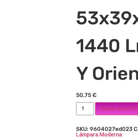
53x39
1440 L
Y Orie
50,75
€
Añadir al carrito
SKU:
9604027ed023
C
Lámpara Moderna