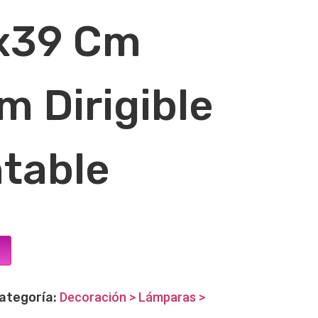
x39 Cm
m Dirigible
ntable
ategoría:
Decoración > Lámparas >