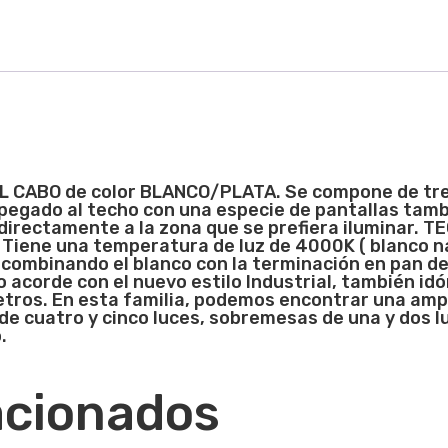
L CA
BO de color BLANCO/PLATA. Se compone de tres
 pegado al techo con una especie de pantallas tam
 directamente a la zona que se prefiera iluminar.
Tiene una temperatura de luz de 4000K ( blanco na
 combinando el blanco con la terminación en pan de
so acorde con el nuevo estilo Industrial, también id
ros. En esta familia, podemos encontrar una amp
de cuatro y cinco luces, sobremesas de una y dos luc
.
acionados