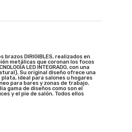
 brazos DIRIGIBLES, r
ealizados en
bién metálicas que coronan los focos
 TECNOLOGÍA LED INTEGRADO, con una
tural). Su original diseño ofrece una
 plata, ideal para salones u hogares
óneo para bares y zonas de trabajo.
lia gama de diseños como son el
es y el pie de salón. Todos ellos