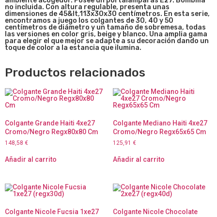
ambiente acogedor. Posee un portalámparas E27. Bombilla
no incluida. Con altura regulable, presenta unas
dimensiones de 45&lt,113x30x30 centímetros. En esta serie,
encontramos a juego los colgantes de 30, 40 y 50
centímetros de diámetro y un tamaño de sobremesa, todas
las versiones en color gris, beige y blanco. Una amplia gama
para elegir el que mejor se adapte a su decoración dando un
toque de color a la estancia que ilumina.
Productos relacionados
Colgante Grande Haiti 4xe27
Colgante Mediano Haiti 4xe27
Cromo/Negro Regx80x80 Cm
Cromo/Negro Regx65x65 Cm
148,58
€
125,91
€
Añadir al carrito
Añadir al carrito
Colgante Nicole Fucsia 1xe27
Colgante Nicole Chocolate