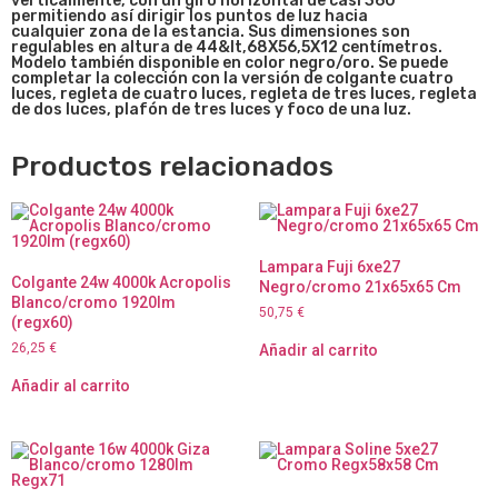
verticalmente, con un giro horizontal de casi 360º
permitiendo así dirigir los puntos de luz hacia
cualquier zona de la estancia. Sus dimensiones son
regulables en altura de 44&lt,68X56,5X12 centímetros.
Modelo también disponible en color negro/oro. Se puede
completar la colección con la versión de colgante cuatro
luces, regleta de cuatro luces, regleta de tres luces, regleta
de dos luces, plafón de tres luces y foco de una luz.
Productos relacionados
Lampara Fuji 6xe27
Colgante 24w 4000k Acropolis
Negro/cromo 21x65x65 Cm
Blanco/cromo 1920lm
50,75
€
(regx60)
26,25
€
Añadir al carrito
Añadir al carrito