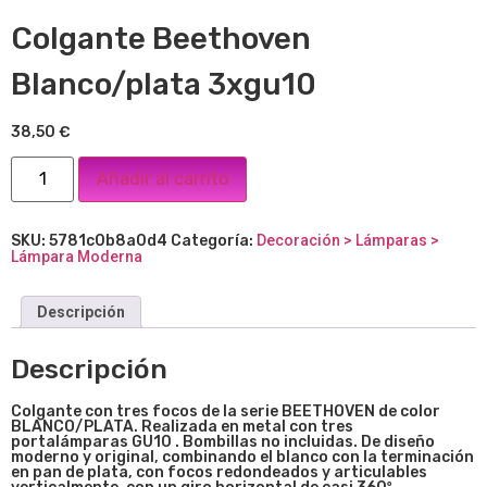
Colgante Beethoven
Blanco/plata 3xgu10
38,50
€
Añadir al carrito
SKU:
5781c0b8a0d4
Categoría:
Decoración > Lámparas >
Lámpara Moderna
Descripción
Descripción
Colgante con tres focos de la serie BEETHOVEN de color
BLANCO/PLATA. Realizada en metal con tres
portalámparas GU10 . Bombillas no incluidas. De diseño
moderno y original, combinando el blanco con la terminación
en pan de plata, con focos redondeados y articulables