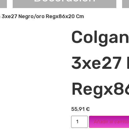
a 3xe27 Negro/oro Regx86x20 Cm
Colgan
3xe27 
Regx8
55,91
€
Añadir al carrito