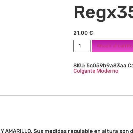
Regx3
21,00
€
Añadir al carrito
SKU:
5c059b9a83aa
C
Colgante Moderno
 Y AMARILLO. Sus medidas regulable en altura son 