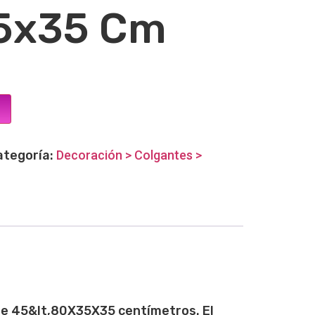
5x35 Cm
ategoría:
Decoración > Colgantes >
de 45&lt,80X35X35 centímetros. El