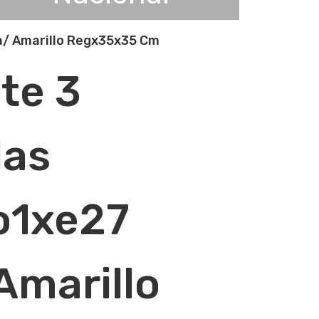
a/ Amarillo Regx35x35 Cm
te 3
las
o1xe27
Amarillo