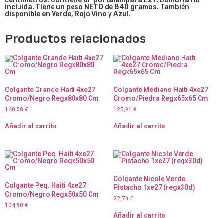
centímetros. Contiene un portalámpara E27. Bombilla no
incluida. Tiene un peso NETO de 840 gramos. También
disponible en Verde, Rojo Vino y Azul.
Productos relacionados
Colgante Grande Haiti 4xe27
Colgante Mediano Haiti 4xe27
Cromo/Negro Regx80x80 Cm
Cromo/Piedra Regx65x65 Cm
148,58
€
125,91
€
Añadir al carrito
Añadir al carrito
Colgante Nicole Verde
Colgante Peq. Haiti 4xe27
Pistacho 1xe27 (regx30d)
Cromo/Negro Regx50x50 Cm
22,70
€
104,90
€
Añadir al carrito