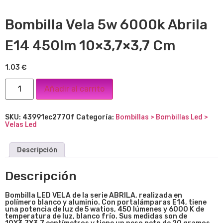
Bombilla Vela 5w 6000k Abrila
E14 450lm 10×3,7×3,7 Cm
1,03
€
Añadir al carrito
SKU:
43991ec2770f
Categoría:
Bombillas > Bombillas Led >
Velas Led
Descripción
Descripción
Bombilla LED VELA de la serie ABRILA, realizada en
polímero blanco y aluminio. Con portalámparas E14, tiene
una potencia de luz de 5 watios, 450 lúmenes y 6000 K de
temperatura de luz, blanco frío. Sus medidas son de