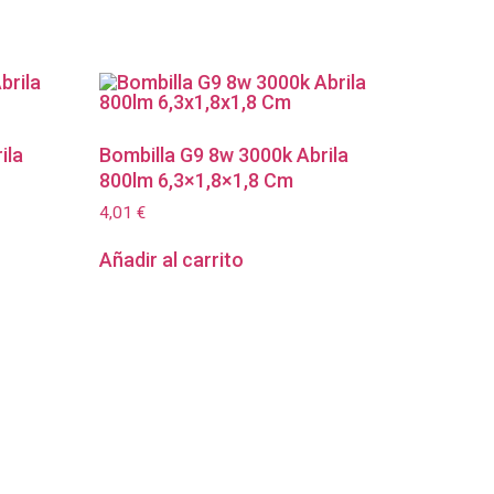
ila
Bombilla G9 8w 3000k Abrila
800lm 6,3×1,8×1,8 Cm
4,01
€
Añadir al carrito