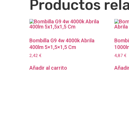
Productos rel
Bombilla G9 4w 4000k Abrila
Bombil
400lm 5×1,5×1,5 Cm
1000l
2,42
€
4,87
€
Añadir al carrito
Añadir