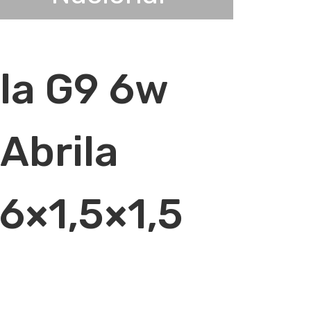
la G9 6w
Abrila
6×1,5×1,5