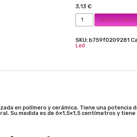
3,13
€
Añadir al carrito
SKU:
b759f0209281
Ca
Led
izada en polímero y cerámica. Tiene una potencia 
ral. Su medida es de 6×1,5×1,5 centímetros y tiene