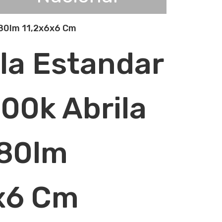
080lm 11,2x6x6 Cm
la Estandar
00k Abrila
080lm
x6 Cm