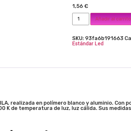
1,56
€
Añadir al carrito
SKU:
93fa6b191663
Ca
Estándar Led
LA, realizada en polímero blanco y aluminio. Con 
00 K de temperatura de luz, luz cálida. Sus medida