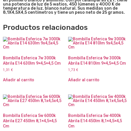
en polímero blanco y aluminio. Con portalámparas E27, tiene
una potencia de luz de 5 watios, 450 lúmenes y 4000 K de
temperatura de luz, blanco natural. Sus medidas son de
8,1X4,5X4,5 centímetros y tiene un peso neto de 25 gramos.
Productos relacionados
Bombilla Esferica 7w 3000k
Bombilla Esferica 9w 3000k
Abrila E14 630lm 9×4,5×4,5 Cm
Abrila E14 810lm 9×4,5×4,5 Cm
1,31
€
1,73
€
Añadir al carrito
Añadir al carrito
Bombilla Esferica 5w 6000k
Bombilla Esferica 5w 4000k
Abrila E27 450lm 8,1×4,5×4,5
Abrila E14 450lm 8,1×4,5×4,5
Cm
Cm