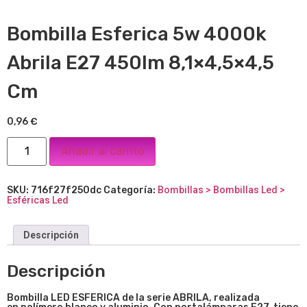
Bombilla Esferica 5w 4000k
Abrila E27 450lm 8,1×4,5×4,5
Cm
0,96
€
Añadir al carrito
SKU:
716f27f250dc
Categoría:
Bombillas > Bombillas Led >
Esféricas Led
Descripción
Descripción
Bombilla LED ESFERICA de la serie ABRILA, realizada