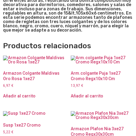
diferentes alturas, resultando una bonita composición muy
decorativa para dormitorios, comedores, salones y salas de
estar e incluso para zonas de trabajo. Sus dimensiones,
regulables en altura, son de 15&lt,105x60x6
centímetros. En
esta serie podemos encontrar armazones tanto de plafones
como de regletas con tres luces colgantes y de los colores
blanco, negro, cromo, cuero, níquel y marrón, para elegir la
que mejor se adapte a su decoración.
Productos relacionados
Armazon Colgante Maldivas
Arm.colgante Puja 1xe27
Oro Rosa 1xe27
Cromo Regx10x10 Cm
6,97
€
13,97
€
Añadir al carrito
Añadir al carrito
Susp 1xe27 Cromo
Armazon Plafon Nia 3xe27
5,22
€
Cromo Regx30x30cm