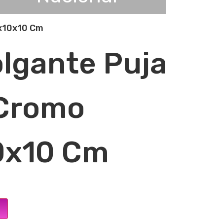
gx10x10 Cm
lgante Puja
 Cromo
0x10 Cm