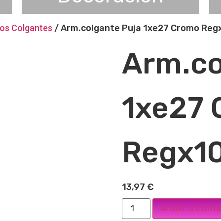
ios Colgantes
/ Arm.colgante Puja 1xe27 Cromo Re
Arm.co
1xe27
Regx1
13,97
€
Añadir al carrito