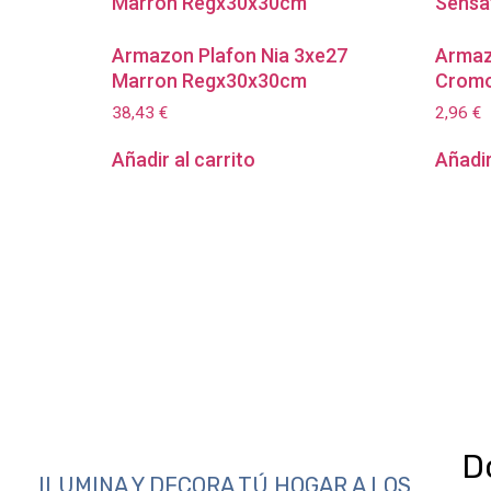
Armazon Plafon Nia 3xe27
Armaz
Marron Regx30x30cm
Cromo
38,43
€
2,96
€
Añadir al carrito
Añadir
D
ILUMINA Y DECORA TÚ HOGAR A LOS