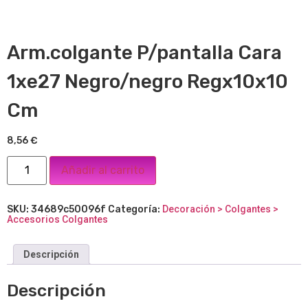
Arm.colgante P/pantalla Cara
1xe27 Negro/negro Regx10x10
Cm
8,56
€
Añadir al carrito
SKU:
34689c50096f
Categoría:
Decoración > Colgantes >
Accesorios Colgantes
Descripción
Descripción