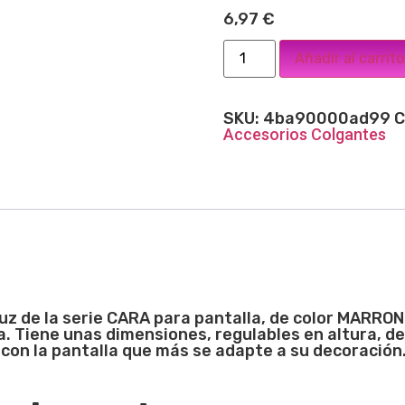
6,97
€
Añadir al carrito
SKU:
4ba90000ad99
C
Accesorios Colgantes
z de la serie CARA para pantalla, de color MARRON
a. Tiene unas dimensiones, regulables en altura, d
con la pantalla que más se adapte a su decoración