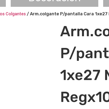
ios Colgantes
/ Arm.colgante P/pantalla Cara 1xe2
Arm.co
P/pant
1xe27 
Regx1