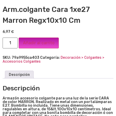
Arm.colgante Cara 1xe27
Marron Regx10x10 Cm
6,97
€
Añadir al carrito
SKU:
79a9955ca403
Categoría:
Decoración > Colgantes >
Accesorios Colgantes
Descripción
Descripción
Armazón accesorio colgante para una luz de la serie CARA
de color MARRON. Realizado en metal con un portalámparas
E27. Bombilla no incluida. Tiene unas dimensiones,
regulables en altura, de 15&lt,100x10x10 centímetros. Ideal
para completar con una bonita bombilla de decoración ó con