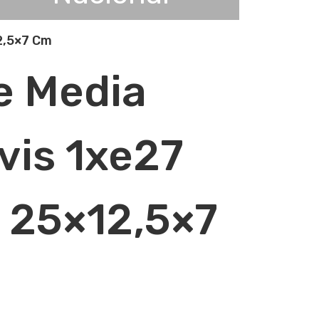
2,5×7 Cm
e Media
vis 1xe27
 25×12,5×7