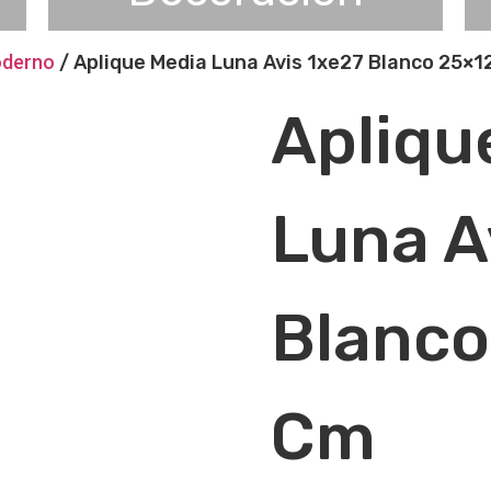
oderno
/ Aplique Media Luna Avis 1xe27 Blanco 25×1
Apliqu
Luna A
Blanco
Cm