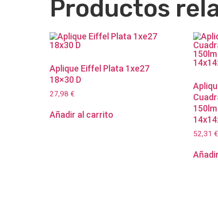
Productos rel
Aplique Eiffel Plata 1xe27
18×30 D
Apliqu
27,98
€
Cuadr
150lm 
Añadir al carrito
14x14
52,31
€
Añadir