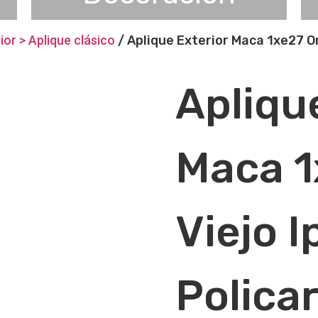
ior > Aplique clásico
/ Aplique Exterior Maca 1xe27 O
Apliqu
Maca 1
Viejo 
Polica