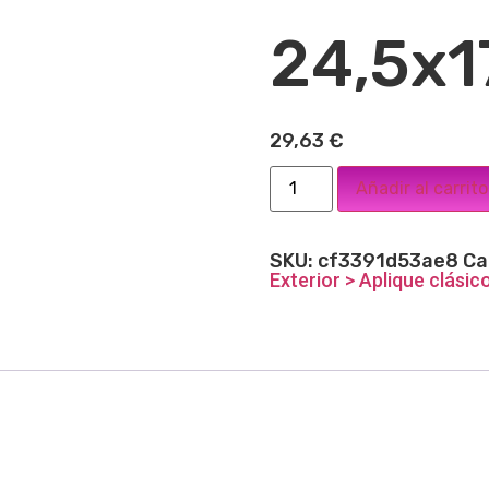
24,5x1
29,63
€
Añadir al carrito
SKU:
cf3391d53ae8
Ca
Exterior > Aplique clásic