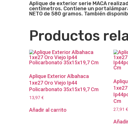
Aplique de exterior serie MACA realiza
centímetros. Contiene un portalámpara 
NETO de 580 gramos. También disponible
Productos rel
Aplique Exterior Albahaca
Apliqu
1xe27 Oro Viejo Ip44
1xe27
Policarbonato 35x15x19,7 Cm
Ip44p
13,97
€
Cm
27,91
€
Añadir al carrito
Añadir