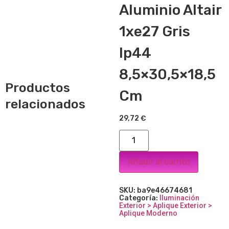
Aluminio Altair
1xe27 Gris
Ip44
8,5×30,5×18,5
Productos
Cm
relacionados
29,72
€
Añadir al carrito
SKU:
ba9e46674681
Categoría:
Iluminación
Exterior > Aplique Exterior >
Aplique Moderno