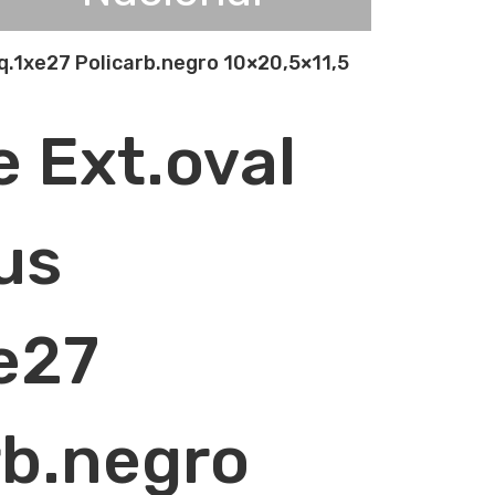
q.1xe27 Policarb.negro 10×20,5×11,5
e Ext.oval
us
e27
rb.negro