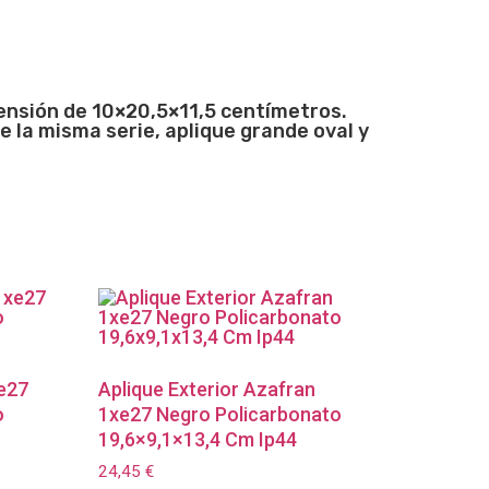
mensión de
10×20,5×11,5
centímetros.
e la misma serie, aplique grande oval y
xe27
Aplique Exterior Azafran
o
1xe27 Negro Policarbonato
19,6×9,1×13,4 Cm Ip44
24,45
€