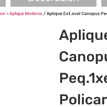
rior > Aplique Moderno
/ Aplique Ext.oval Canopus Pe
Apliqu
Canop
Peq.1x
Polica