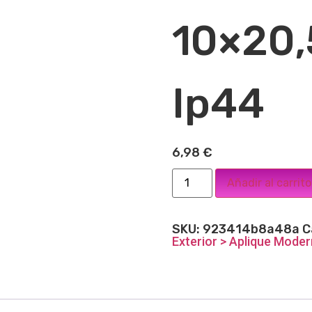
10×20,
Ip44
6,98
€
Añadir al carrito
SKU:
923414b8a48a
C
Exterior > Aplique Mode