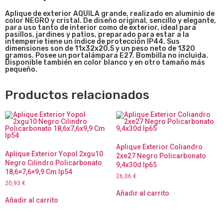
Apliqu
e de exterior AQUILA grande, realizado en aluminio de
color NEGRO y cristal. De diseño original, sencillo y elegante,
para uso tanto de interior como de exterior, ideal para
pasillos, jardines y patios, preparado para estar a la
intemperie tiene un índice de protección IP44. Sus
dimensiones son de
11x32x20,5 y un peso neto de 1320
gramos. Posee un portalámpara E27. Bombilla no incluida.
Disponible también en color blanco y en otro tamaño más
pequeño.
Productos relacionados
Aplique Exterior Coliandro
Aplique Exterior Yopol 2xgu10
2xe27 Negro Policarbonato
Negro Cilindro Policarbonato
9,4x30d Ip65
18,6×7,6×9,9 Cm Ip54
26,06
€
20,93
€
Añadir al carrito
Añadir al carrito