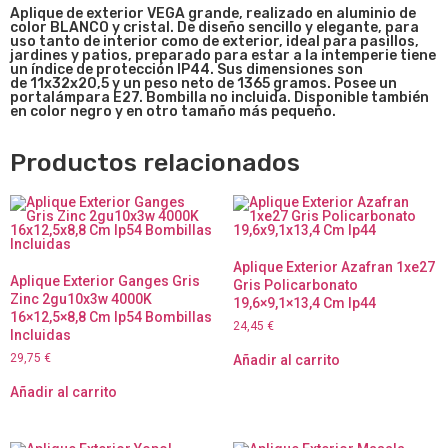
Apliqu
e de exterior VEGA grande, realizado en aluminio de
color BLANCO y cristal. De diseño sencillo y elegante, para
uso tanto de interior como de exterior, ideal para pasillos,
jardines y patios, preparado para estar a la intemperie tiene
un índice de protección IP44. Sus dimensiones son
de
11x32x20,5 y un peso neto de 1365 gramos. Posee un
portalámpara E27. Bombilla no incluida. Disponible también
en color negro y en otro tamaño más pequeño.
Productos relacionados
Aplique Exterior Azafran 1xe27
Aplique Exterior Ganges Gris
Gris Policarbonato
Zinc 2gu10x3w 4000K
19,6×9,1×13,4 Cm Ip44
16×12,5×8,8 Cm Ip54 Bombillas
24,45
€
Incluidas
29,75
€
Añadir al carrito
Añadir al carrito