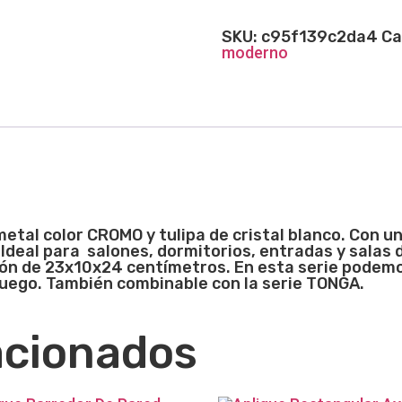
SKU:
c95f139c2da4
Ca
moderno
 metal color CRO
MO y tulipa de cristal blanco. Con 
 Ideal para salones, dormitorios, entradas y salas 
sión de 23x10x24
centímetros. En esta serie podemos
 juego. También combinable con la serie TONGA.
acionados